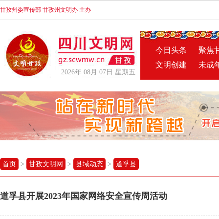
甘孜州委宣传部 甘孜州文明办 主办
今日头条
聚焦
文明创建
未成
2026年 08月 07日 星期五
首页
>
甘孜文明网
>
县域动态
>
道孚县
道孚县开展2023年国家网络安全宣传周活动