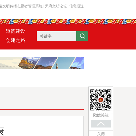
络文明传播志愿者管理系统
|
天府文明论坛
|
信息报送
道德建设
创建之路
康