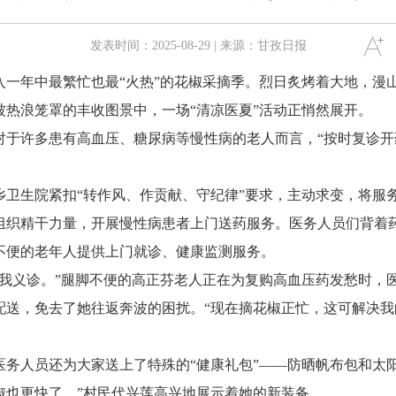
发表时间：2025-08-29 | 来源：甘孜日报
年中最繁忙也最“火热”的花椒采摘季。烈日炙烤着大地，漫
被热浪笼罩的丰收图景中，一场“清凉医夏”活动正悄然展开。
许多患有高血压、糖尿病等慢性病的老人而言，“按时复诊开药
生院紧扣“转作风、作贡献、守纪律”要求，主动求变，将服务
组织精干力量，开展慢性病患者上门送药服务。医务人员们背着
不便的老年人提供上门就诊、健康监测服务。
义诊。”腿脚不便的高正芬老人正在为复购高血压药发愁时，
送，免去了她往返奔波的困扰。“现在摘花椒正忙，这可解决我
人员还为大家送上了特殊的“健康礼包”——防晒帆布包和太阳
椒也更快了。”村民代兴莲高兴地展示着她的新装备。