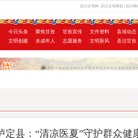
四川文明网
|
四川文明网群
|
四川网
今日头条
聚焦甘孜
甘孜宣传
文件资料
县域动态
文明创建
未成年人
志愿服务
文明新风
圣洁甘孜
泸定县：“清凉医夏”守护群众健