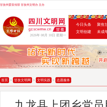
甘孜州委宣传部 甘孜州文明办 主办
今日头条
聚焦
文明创建
未成
2026年 08月 10日 星期一
首页
>
甘孜文明网
>
文明实践
>
志愿服务
九龙县上团乡党员