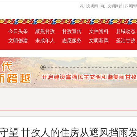
四川文明网
|
四川文明网群
|
四川网
今日头条
聚焦甘孜
甘孜宣传
文件资料
县域动态
文明创建
未成年人
志愿服务
文明新风
圣洁甘孜
守望 甘孜人的住房从遮风挡雨