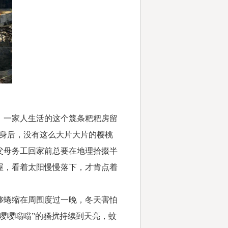
一家人生活的这个篾条粑粑房留
身后，没有这么大片大片的樱桃
父母务工回家前总要在地理拾掇半
屋，看着太阳慢慢落下，才肯点着
蜷缩在周围度过一晚，冬天害怕
嘤嘤嗡嗡”的骚扰持续到天亮，蚊