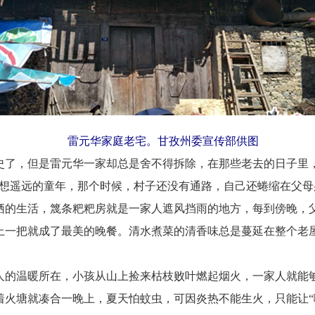
雷元华家庭老宅。甘孜州委宣传部供图
，但是雷元华一家却总是舍不得拆除，在那些老去的日子里，
回想遥远的童年，那个时候，村子还没有通路，自己还蜷缩在父母
栖的生活，篾条粑粑房就是一家人遮风挡雨的地方，每到傍晚，
上一把就成了最美的晚餐。清水煮菜的清香味总是蔓延在整个老
温暖所在，小孩从山上捡来枯枝败叶燃起烟火，一家人就能够
着火塘就凑合一晚上，夏天怕蚊虫，可因炎热不能生火，只能让“