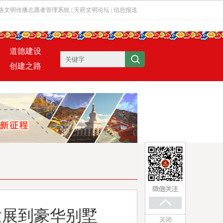
络文明传播志愿者管理系统
|
天府文明论坛
|
信息报送
道德建设
创建之路
发展到豪华别墅