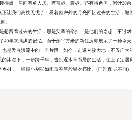
待点，房间有单人房、有普标、豪标、还有特色房，累计30余
真正让我们高枕无忧了！看着窗户外的月亮回忆过去的生活，迎
说道。
想留着过去的生活，那是父辈的牵挂，是他们的念想，不过对
下了40年来满满的记忆。而千余平方米的新住房却展示了一种今
是发展洪流中的一个片段，如今，走遍甘孜大地，不仅广大的
策的沐浴下，一步跨千年，告别逐水草而居的生活，住上了定居房
乡村，一幢幢小别墅如雨后春笋般鳞次栉比。(闫景真 龙春雨)