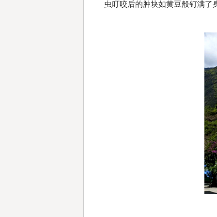
虫叮咬后的肿块如黄豆般钉满了