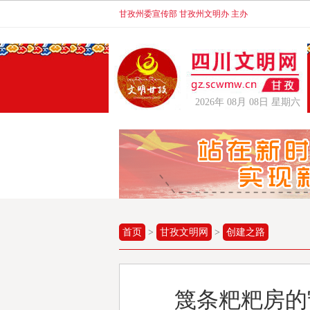
甘孜州委宣传部 甘孜州文明办 主办
2026年 08月 08日 星期六
首页
>
甘孜文明网
>
创建之路
篾条粑粑房的