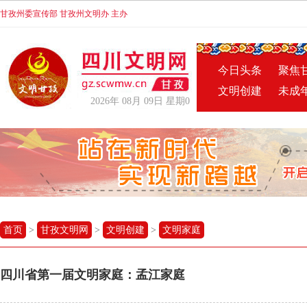
甘孜州委宣传部 甘孜州文明办 主办
今日头条
聚焦
文明创建
未成
2026年 08月 09日 星期0
首页
>
甘孜文明网
>
文明创建
>
文明家庭
四川省第一届文明家庭：孟江家庭