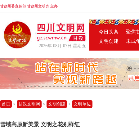
甘孜州委宣传部 甘孜州文明办 主办
今日头条
聚焦
文明创建
未成
2026年 08月 07日 星期五
首页
>
甘孜文明网
>
文明创建
>
文明单位
雪域高原新美景 文明之花别样红