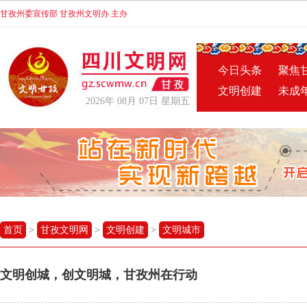
甘孜州委宣传部 甘孜州文明办 主办
今日头条
聚焦
文明创建
未成
2026年 08月 07日 星期五
首页
>
甘孜文明网
>
文明创建
>
文明城市
文明创城，创文明城，甘孜州在行动