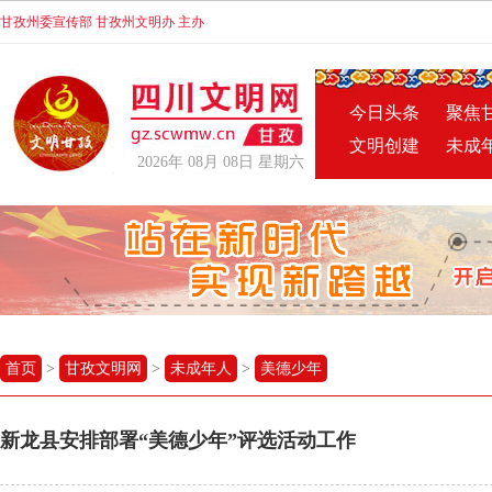
甘孜州委宣传部 甘孜州文明办 主办
今日头条
聚焦
文明创建
未成
2026年 08月 08日 星期六
首页
>
甘孜文明网
>
未成年人
>
美德少年
新龙县安排部署“美德少年”评选活动工作