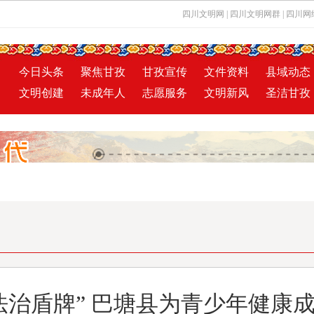
四川文明网
|
四川文明网群
|
四川网
今日头条
聚焦甘孜
甘孜宣传
文件资料
县域动态
文明创建
未成年人
志愿服务
文明新风
圣洁甘孜
法治盾牌” 巴塘县为青少年健康