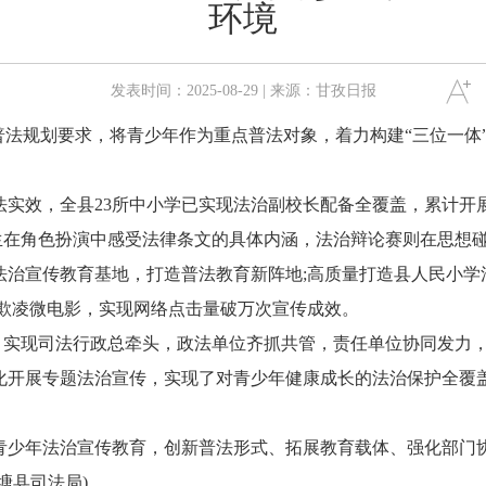
环境
发表时间：2025-08-29 | 来源：甘孜日报
法规划要求，将青少年作为重点普法对象，着力构建“三位一体
效，全县23所中小学已实现法治副校长配备全覆盖，累计开展
学生在角色扮演中感受法律条文的具体内涵，法治辩论赛则在思想
宣传教育基地，打造普法教育新阵地;高质量打造县人民小学
防欺凌微电影，实现网络点击量破万次宣传成效。
制，实现司法行政总牵头，政法单位齐抓共管，责任单位协同发力
化开展专题法治宣传，实现了对青少年健康成长的法治保护全覆
年法治宣传教育，创新普法形式、拓展教育载体、强化部门协
塘县司法局)