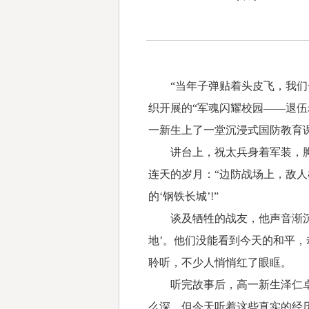
“当年子弹贴着头皮飞，我们一
织开展的“军魂闪耀校园——退伍
一新生上了一堂沉浸式国防教育
讲台上，祝太兵身着军装，胸前
连天的岁月：“边防战场上，敌
的‘钢铁长城’!”
谈及牺牲的战友，他声音渐沉，
地’。他们没能看到今天的和平
聆听，不少人悄悄红了眼眶。
听完故事后，高一新生泽仁卓姆
么深，但今天听着这些真实的经