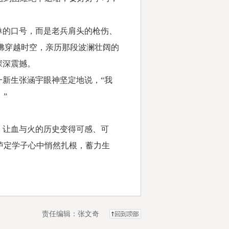
单的口号，而是老兵肩头的枪伤、
仿佛穿越时空，亲历那段波澜壮阔的
深深震撼。
新生张涵宇眼神坚定地说，“我
”
，让血与火的历史变得可感、可
泸定学子心中悄然扎根，蓄力生
责任编辑：张文奇