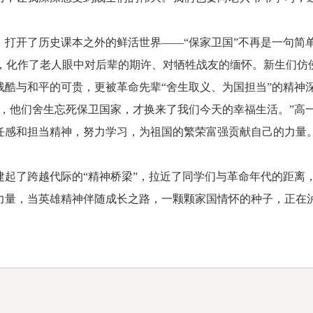
开了历史课本之外的鲜活世界——“保家卫国”不再是一句简
理，化作了老人眼中对后辈的期许、对牺牲战友的缅怀。新生们
残酷与和平的可贵，更被革命先辈“舍生取义、为国担当”的精神
他们舍生忘死保卫国家，才换来了我们今天的幸福生活。”高一
任感和担当精神，努力学习，为祖国的繁荣富强贡献自己的力量。
了跨越代际的“精神桥梁”，拉近了同学们与革命年代的距离
力量，当英雄精神伴随成长之路，一颗颗家国情怀的种子，正在