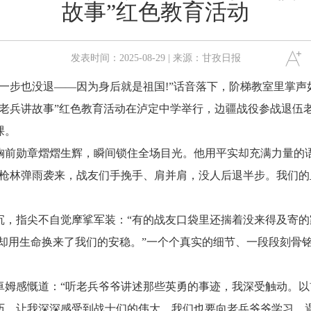
故事”红色教育活动
发表时间：2025-08-29 | 来源：甘孜日报
步也没退——因为身后就是祖国!”话音落下，阶梯教室里掌声
老兵讲故事”红色教育活动在泸定中学举行，边疆战役参战退伍老
课。
勋章熠熠生辉，瞬间锁住全场目光。他用平实却充满力量的语
人枪林弹雨袭来，战友们手挽手、肩并肩，没人后退半步。我们的
指尖不自觉摩挲军装：“有的战友口袋里还揣着没来得及寄的家
，却用生命换来了我们的安稳。”一个个真实的细节、一段段刻骨
感慨道：“听老兵爷爷讲述那些英勇的事迹，我深受触动。以
历，让我深深感受到战士们的伟大。我们也要向老兵爷爷学习，