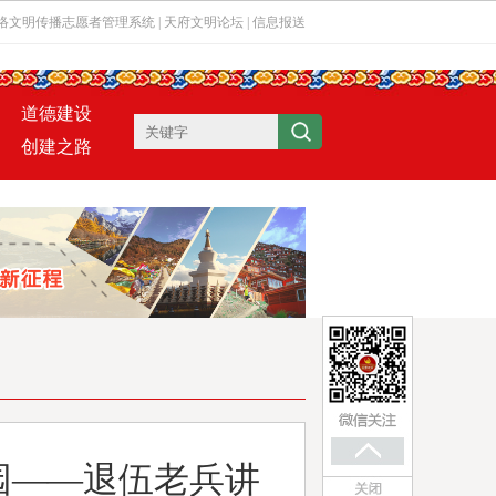
络文明传播志愿者管理系统
|
天府文明论坛
|
信息报送
道德建设
创建之路
园——退伍老兵讲