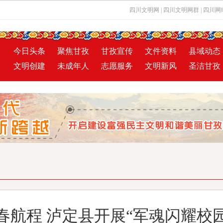
四川文明网
|
四川文明网群
|
四川网
今日头条
聚焦甘孜
甘孜宣传
文件资料
县域动态
文明创建
未成年人
志愿服务
文明新风
圣洁甘孜
春航程 泸定县开展“军魂闪耀校