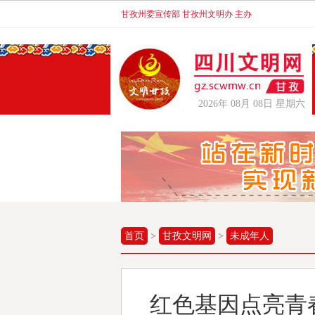
甘孜州委宣传部 甘孜州文明办 主办
2026年 08月 08日 星期六
首页
>
甘孜文明网
>
未成年人
红色基因点亮青