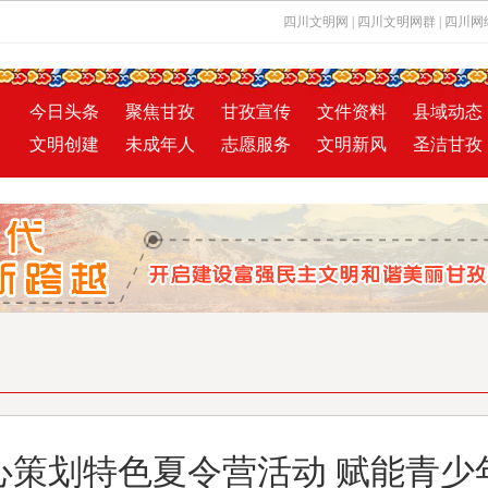
四川文明网
|
四川文明网群
|
四川网
今日头条
聚焦甘孜
甘孜宣传
文件资料
县域动态
文明创建
未成年人
志愿服务
文明新风
圣洁甘孜
心策划特色夏令营活动 赋能青少