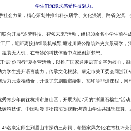
学生们沉浸式感受科技魅力。
社会力量，精心策划并推出科技研学、文化浸润、跨省交流、
合开展“逐梦科技、智领未来”活动，组织30余名小学生前往成
能工厂，近距离接触组装机械臂;通过川藏公路筑路史实景研学，深
，组装无人机，在奇妙的科技体验中点燃创新梦想。
‘语’你同行”夏令营活动，以推广国家通用语言文字为核心，
助力学生提升语言能力，传承文化根脉。康定市关工委会同浙江
与活力元素相结合，开设了京剧脸谱绘制、拓印等非遗课程，同
秀青少年前往杭州市萧山区，开展为期7天的“浙里石榴红”活动
低碳科技馆、中国动漫博物馆拓宽视野;与萧山学生共跳锅庄舞、
5名康定师生到眉山市探访三苏祠，领悟家风文化;在青杠坪茶