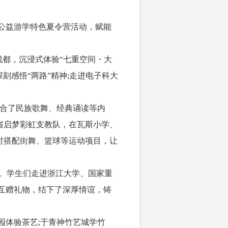
公益游学特色夏令营活动，赋能
都，沉浸式体验“七重空间・大
刻感悟“两路”精神;走进电子科大
融合了民族歌舞、经典诵读等内
省启梦彩虹支教队，在瓦斯小学、
时搭配街舞、篮球等运动项目，让
。学生们走进浙江大学、国家重
互赠礼物，结下了深厚情谊，铸
园体验茶艺;于青神竹艺城学竹