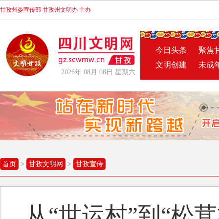
甘孜州委宣传部 甘孜州文明办 主办
今日头条
聚焦
文明创建
未成
2026年 08月 08日 星期六
首页
>
甘孜文明网
>
甘孜宣传
从“世运村”到“松