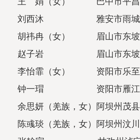
王 娟（女） 巴中市平昌
刘西沐 雅安市雨城区汉
胡祎冉（女） 眉山市东坡
赵子岩 眉山市东坡区
李怡霏（女） 资阳市乐至
钟一瑁 资阳市雁江区
余思妍（羌族，女）阿坝州茂县
陈彧琰（羌族，女）阿坝州汶川