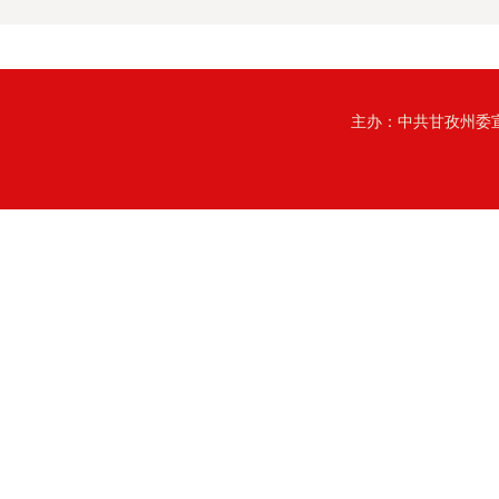
主办：中共甘孜州委