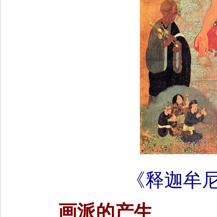
《释迦牟尼
画派的产生