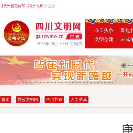
甘孜州委宣传部 甘孜州文明办 主办
今日头条
聚焦
文明创建
未成
2026年 08月 06日 星期四
首页
>
甘孜文明网
>
圣洁甘孜
>
人文荟萃