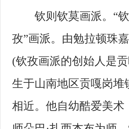
钦则钦莫画派。“钦则
孜”画派。由勉拉顿珠
(钦孜画派的创始人是贡
生于山南地区贡嘎岗堆
相近。他自幼酷爱美术
师朵巴·扎西杰布为师