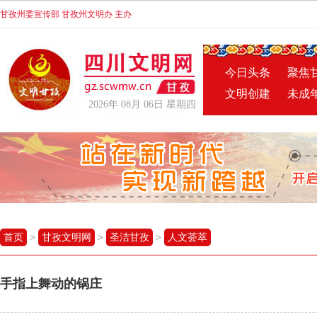
甘孜州委宣传部 甘孜州文明办 主办
今日头条
聚焦
文明创建
未成
2026年 08月 06日 星期四
首页
>
甘孜文明网
>
圣洁甘孜
>
人文荟萃
手指上舞动的锅庄