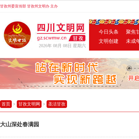
甘孜州委宣传部 甘孜州文明办 主办
今日头条
聚焦
文明创建
未成
2026年 08月 08日 星期六
首页
>
甘孜文明网
>
圣洁甘孜
大山深处春满园