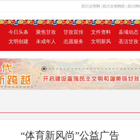
四川文明网
|
四川文明网群
|
四川网
今日头条
聚焦甘孜
甘孜宣传
文件资料
县域动态
文明创建
未成年人
志愿服务
文明新风
圣洁甘孜
“体育新风尚”公益广告